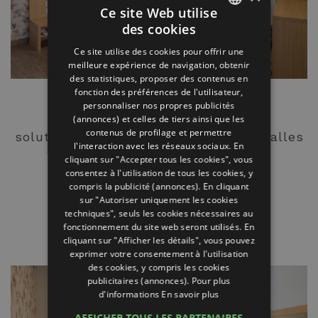
Ce site Web utilise
des cookies
ITALIAN
Ce site utilise des cookies pour offrir une
ENGLISH
meilleure expérience de navigation, obtenir
des statistiques, proposer des contenus en
GERMAN
fonction des préférences de l'utilisateur,
75 mq | max 4 personnes
personnaliser nos propres publicités
FRENCH
(annonces) et celles de tiers ainsi que les
RUSSIAN
contenus de profilage et permettre
solution idéale pour les groupes : 2 salles
l'interaction avec les réseaux sociaux. En
cliquant sur "Accepter tous les cookies", vous
EN SAVOIR PLUS
consentez à l'utilisation de tous les cookies, y
compris la publicité (annonces). En cliquant
sur "Autoriser uniquement les cookies
techniques", seuls les cookies nécessaires au
Appartement Serra
fonctionnement du site web seront utilisés. En
cliquant sur "Afficher les détails", vous pouvez
exprimer votre consentement à l'utilisation
des cookies, y compris les cookies
publicitaires (annonces). Pour plus
d'informations
En savoir plus
AFFICHER TOUS LES PARTENAIRES