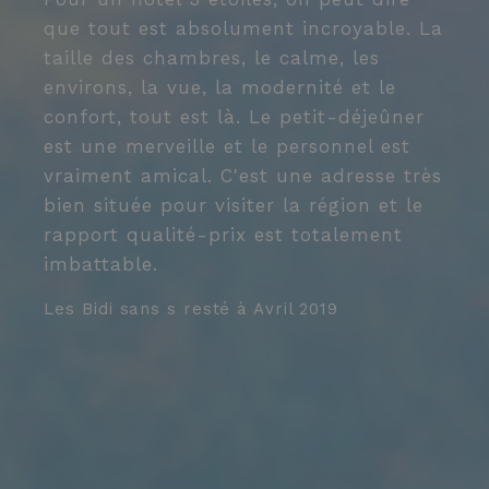
viene utilizzato
visto prima di
per distinguere
que tout est absolument incroyable. La
visitare il sito
utenti unici
Web.
taille des chambres, le calme, les
assegnando un
numero
_gcl_au
2 mois 4
Questo cookie è
Google LLC
environs, la vue, la modernité et le
generato in
semaines
impostato da
.letorri-
modo casuale
Doubleclick e
hotel.com
confort, tout est là. Le petit-déjeûner
come
fornisce
identificatore
informazioni su
est une merveille et le personnel est
l
del cliente. È
come l'utente
incluso in ogni
finale utilizza il
vraiment amical. C'est une adresse très
p
richiesta di
sito Web e
pagina in un
qualsiasi
bien située pour visiter la région et le
B
sito e utilizzato
pubblicità che
per calcolare i
l'utente finale
s
rapport qualité-prix est totalement
A
dati di
potrebbe aver
visitatori,
visto prima di
imbattable.
d
sessioni e
visitare il sito
campagne per i
Web.
N
rapporti di
Les Bidi sans s
resté à
Avril 2019
analisi dei siti.
s
G
c
L
g