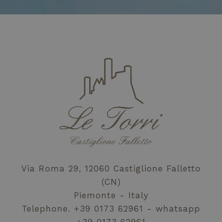
Google.
potrebbe aver
Questo cookie
visto prima di
viene utilizzato
visitare il sito
per distinguere
Web.
utenti unici
assegnando un
_gcl_au
2 months
Questo cookie è
Google LLC
numero
4 weeks
impostato da
.letorri-
generato in
Doubleclick e
hotel.com
modo casuale
fornisce
come
informazioni su
identificatore
come l'utente
del cliente. È
finale utilizza il
incluso in ogni
sito Web e
richiesta di
qualsiasi
pagina in un
pubblicità che
sito e utilizzato
l'utente finale
per calcolare i
potrebbe aver
dati di
visto prima di
visitatori,
visitare il sito
sessioni e
Web.
campagne per i
rapporti di
analisi dei siti.
Via Roma 29, 12060 Castiglione Falletto
(CN)
Piemonte - Italy
Telephone.
+39 0173 62961
whatsapp