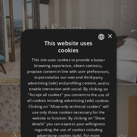
Rooms
×
This website uses
cookies
ITALIAN
This site uses cookies to provide a better
ENGLISH
browsing experience, obtain statistics,
propose content in line with user preferences,
GERMAN
to personalize our own and third-party
advertising (ads) and profiling content, and to
FRENCH
enable interaction with social. By clicking on
RUSSIAN
"Accept all cookies" you consent to the use of
all cookies including advertising (ads) cookies.
Clicking on "Allow only technical cookies" will
use only those cookies necessary for the
website to function. By clicking on "Show
details" you can express your willingness
regarding the use of cookies including
Apartments and suites
advertising cookies (ads). For more