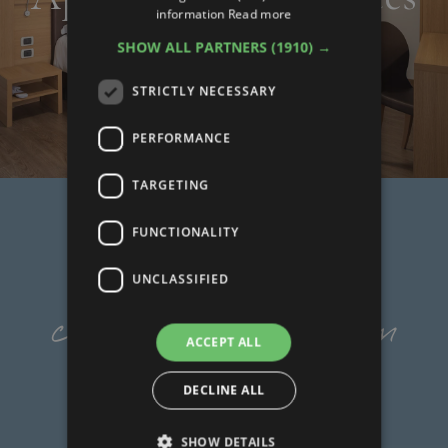
information
Read more
SHOW ALL PARTNERS
(1910) →
STRICTLY NECESSARY
PERFORMANCE
TARGETING
FUNCTIONALITY
READ ALL REVIEWS
UNCLASSIFIED
comments that warm
ACCEPT ALL
our hearts
DECLINE ALL
SHOW DETAILS