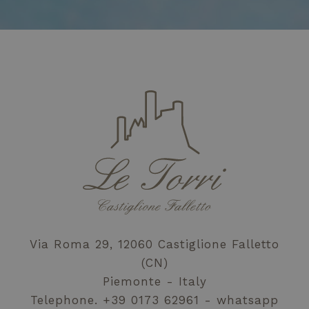
utilizzato da
l'utente finale
Google.
potrebbe aver
Questo cookie
visto prima di
viene utilizzato
visitare il sito
per distinguere
Web.
utenti unici
assegnando un
_gcl_au
2 months
Questo cookie è
Google LLC
numero
4 weeks
impostato da
.letorri-
generato in
Doubleclick e
hotel.com
modo casuale
fornisce
come
informazioni su
identificatore
come l'utente
del cliente. È
finale utilizza il
incluso in ogni
sito Web e
richiesta di
qualsiasi
pagina in un
pubblicità che
sito e utilizzato
l'utente finale
per calcolare i
potrebbe aver
dati di
visto prima di
visitatori,
visitare il sito
sessioni e
Web.
campagne per i
rapporti di
analisi dei siti.
Via Roma 29, 12060 Castiglione Falletto
(CN)
Piemonte - Italy
Telephone.
+39 0173 62961
whatsapp