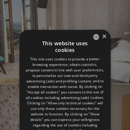
Rooms
×
This website uses
cookies
ITALIAN
This site uses cookies to provide a better
ENGLISH
browsing experience, obtain statistics,
propose content in line with user preferences,
GERMAN
to personalize our own and third-party
advertising (ads) and profiling content, and to
FRENCH
enable interaction with social. By clicking on
RUSSIAN
"Accept all cookies" you consent to the use of
all cookies including advertising (ads) cookies.
Clicking on "Allow only technical cookies" will
use only those cookies necessary for the
website to function. By clicking on "Show
details" you can express your willingness
regarding the use of cookies including