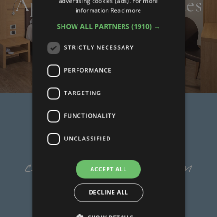
Apartments and suites
advertising cookies (ads). For more
information
Read more
SHOW ALL PARTNERS
(1910) →
STRICTLY NECESSARY
PERFORMANCE
TARGETING
FUNCTIONALITY
READ ALL REVIEWS
UNCLASSIFIED
comments that warm
ACCEPT ALL
our hearts
DECLINE ALL