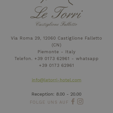
Unbedingt erforderlich
Performance
Targeting
Funktionalität
Unklassifizierte
Unbedingt erforderliche Cookies ermöglichen
wesentliche Kernfunktionen der Website wie die
Via Roma 29, 12060 Castiglione Falletto
Benutzeranmeldung und die Kontoverwaltung.
Ohne die unbedingt erforderlichen Cookies
(CN)
kann die Website nicht ordnungsgemäß
verwendet werden.
Piemonte - Italy
Anbieter /
Telefon.
+39 0173 62961
whatsapp
Name
Ablaufdatum
Besc
Domäne
+39 0173 62961
_GRECAPTCHA
5 Monate 4
Goog
Google LLC
Wochen
reCA
www.google.com
impo
info@letorri-hotel.com
cook
nece
(_GR
quan
Reception: 8.00 - 20.00
esegu
scop
forni
FOLGE UNS AUF
anali
rischi