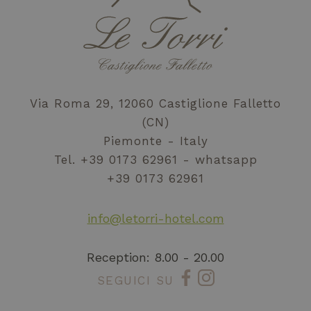
per calcolare i
potrebbe aver
dati di
visto prima di
visitatori,
visitare il sito
sessioni e
Web.
campagne per i
rapporti di
analisi dei siti.
Via Roma 29, 12060 Castiglione Falletto
(CN)
Piemonte - Italy
Tel.
+39 0173 62961
whatsapp
+39 0173 62961
info@letorri-hotel.com
Reception: 8.00 - 20.00
SEGUICI SU