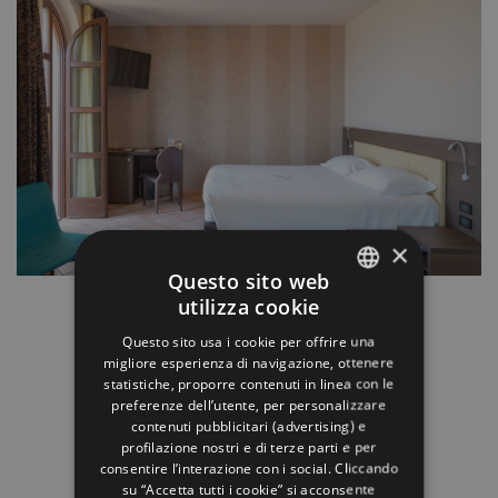
×
Questo sito web
utilizza cookie
30 mq | max 2 persone
ITALIAN
Questo sito usa i cookie per offrire una
ENGLISH
migliore esperienza di navigazione, ottenere
Atmosfera romantica e ricercata
statistiche, proporre contenuti in linea con le
GERMAN
preferenze dell’utente, per personalizzare
SCOPRI DI PIÙ
contenuti pubblicitari (advertising) e
FRENCH
profilazione nostri e di terze parti e per
RUSSIAN
consentire l’interazione con i social. Cliccando
su “Accetta tutti i cookie” si acconsente