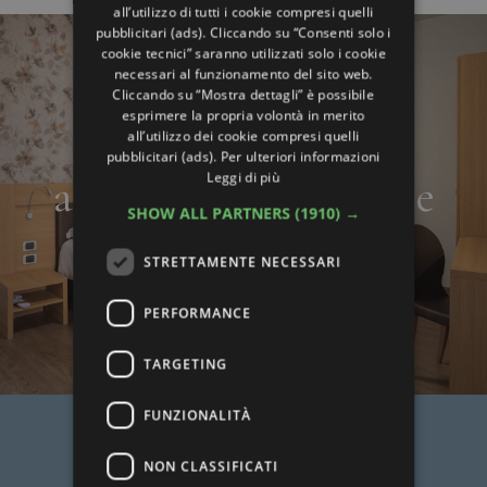
all’utilizzo di tutti i cookie compresi quelli
pubblicitari (ads). Cliccando su “Consenti solo i
cookie tecnici” saranno utilizzati solo i cookie
necessari al funzionamento del sito web.
Cliccando su “Mostra dettagli” è possibile
esprimere la propria volontà in merito
all’utilizzo dei cookie compresi quelli
pubblicitari (ads). Per ulteriori informazioni
Leggi di più
appartamenti e suite
SHOW ALL PARTNERS
(1910) →
STRETTAMENTE NECESSARI
PERFORMANCE
TARGETING
FUNZIONALITÀ
NON CLASSIFICATI
LEGGI TUTTE LE OPINIONI