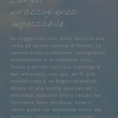
Langa,
necessar
o
il banne
un'accoglienza
cookie d
Cookie-
D
Script.c
impeccabile
funzioni
L
corretta
q
d
Ho soggiornato con amici durante una
p
visita ad alcune cantine di Barolo. Le
Provider /
n
Nome
Scadenza
Descrizi
camere erano pulitissime, l’accoglienza
Dominio
Provider
f
professionale e la colazione ricca,
ent_h
www.letorri-
Sessione
Nome
/
Scadenza
Descrizione
hotel.com
g
Provider /
Dominio
fresca e servita con cura. L’albergo è
Nome
Scadenza
Descrizione
Dominio
L
combo_cms_edita_session
www.letorri-
1 ora 59
_ga_98FWSF5QEH
.letorri-
1 anno 1
Questo cookie
ben attrezzato, con spa, wi-fi, aria
hotel.com
minuti
hotel.com
mese
viene utilizzato
hcc_uid
www.letorri-
1 mese 4
Questo cookie
l
da Google
hotel.com
settimane
viene utilizzato
condizionata e un bagno splendido,
ent_r
www.letorri-
Sessione
Analytics per
per identificare i
p
hotel.com
mantenere lo
dotato di una doccia spaziosa ed
visitatori unici e
stato della
monitorare le
l
sessione.
efficiente. Abbiamo anche cenato nel
loro interazioni
sul sito web.
p
ristorante della struttura, dove ci
_ga_S10BK0BZ5Y
.letorri-
1 anno 1
Questo cookie
Aiuta ad
hotel.com
mese
viene utilizzato
analizzare il
i
siamo goduti un eccellente menù del
da Google
comportamento
Analytics per
degli utenti e
e
territorio. Torneremo sicuramente!
mantenere lo
migliorare la