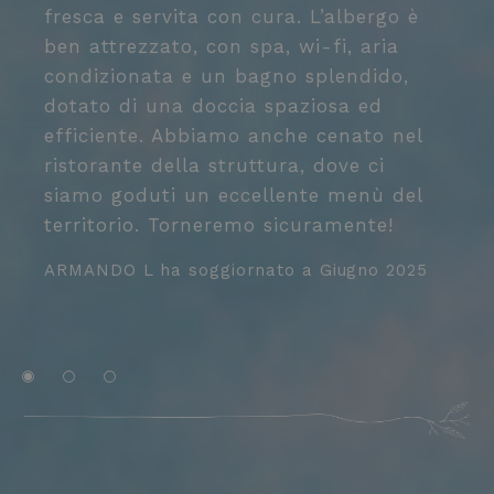
g
fresca e servita con cura. L’albergo è
L
ben attrezzato, con spa, wi-fi, aria
l
condizionata e un bagno splendido,
p
dotato di una doccia spaziosa ed
l
efficiente. Abbiamo anche cenato nel
p
ristorante della struttura, dove ci
i
siamo goduti un eccellente menù del
e
territorio. Torneremo sicuramente!
C
ARMANDO L
ha soggiornato a
Giugno 2025