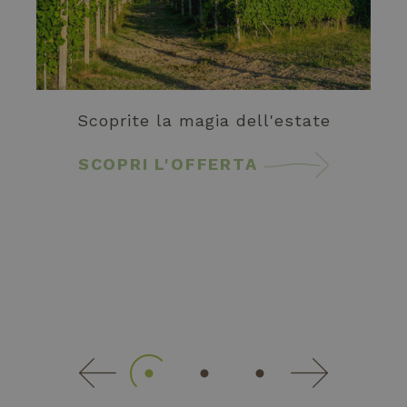
esigenze degli
_ga
1 anno 1
utenti.
Questo nome
Google
mese
di cookie è
LLC
associato a
IDE
1 anno 1
Questo cookie è
Google LLC
.letorri-
Google
mese
impostato da
.doubleclick.net
hotel.com
Universal
Doubleclick e
Analytics, che è
fornisce
un
informazioni su
aggiornamento
come l'utente
Scoprite la magia dell'estate
significativo
finale utilizza il
del servizio di
sito Web e
analisi più
qualsiasi
SCOPRI L'OFFERTA
comunemente
pubblicità che
utilizzato da
l'utente finale
Google.
potrebbe aver
Questo cookie
visto prima di
viene utilizzato
visitare il sito
per distinguere
Web.
utenti unici
assegnando un
_gcl_au
2 mesi 4
Questo cookie è
Google LLC
numero
settimane
impostato da
.letorri-
generato in
Doubleclick e
hotel.com
modo casuale
fornisce
come
informazioni su
identificatore
come l'utente
del cliente. È
finale utilizza il
incluso in ogni
sito Web e
richiesta di
qualsiasi
pagina in un
pubblicità che
sito e utilizzato
l'utente finale
per calcolare i
potrebbe aver
dati di
visto prima di