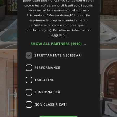
terrazza
pubblicitari (ads). Cliccando su “Consenti solo i
cookie tecnici” saranno utilizzati solo i cookie
necessari al funzionamento del sito web.
Cliccando su “Mostra dettagli” è possibile
esprimere la propria volontà in merito
all’utilizzo dei cookie compresi quelli
pubblicitari (ads). Per ulteriori informazioni
Leggi di più
SHOW ALL PARTNERS
(1910) →
STRETTAMENTE NECESSARI
PERFORMANCE
TARGETING
area wellness privata
FUNZIONALITÀ
NON CLASSIFICATI