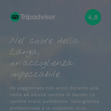
4,8
Nel cuore della
Langa,
o
un'accoglienza
D
impeccabile
L
q
d
Ho soggiornato con amici durante una
p
visita ad alcune cantine di Barolo. Le
n
camere erano pulitissime, l’accoglienza
f
professionale e la colazione ricca,