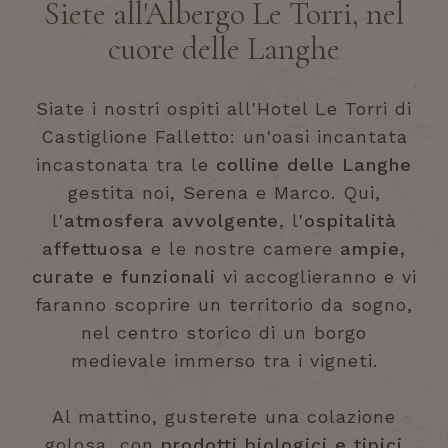
Siete all'Albergo Le Torri, nel
cuore delle Langhe
Siate i nostri ospiti all'Hotel Le Torri di
Castiglione Falletto: un'oasi incantata
incastonata tra le
colline delle Langhe
gestita noi,
Serena
e
Marco
. Qui,
l'
atmosfera avvolgente
, l'
ospitalità
affettuosa
e le nostre camere
ampie,
curate e funzionali
vi accoglieranno e vi
faranno scoprire un territorio da sogno,
nel centro storico di un borgo
medievale immerso tra i vigneti.
Al mattino, gusterete una colazione
golosa, con
prodotti biologici e tipici