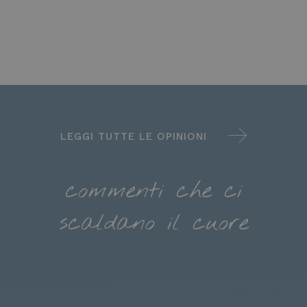
visitatori,
visitare il sito
sessioni e
Web.
campagne per i
rapporti di
analisi dei siti.
LEGGI TUTTE LE OPINIONI
commenti che ci
scaldano il cuore