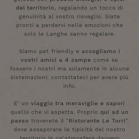
del territorio
, regalando un tocco di
genuinità al vostro risveglio. Siate
pronti a perdervi nelle emozioni che
solo le Langhe sanno regalare.
Siamo pet friendly e
accogliamo i
vostri amici a 4 zampe
come se
fossero i nostri ma solamente in alcune
sistemazioni: contattateci per avere più
info.
E' un
viaggio tra meraviglie e sapori
quello che vi aspetta. Proprio
qui ad un
passo
troverete il "
Ristorante Le Torri
"
dove assaporare le tipicità del nostro
territorio in un'atmosfera davvero