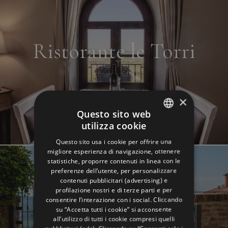
Ristorante le Torri
×
Questo sito web
utilizza cookie
ITALIAN
Questo sito usa i cookie per offrire una
ENGLISH
migliore esperienza di navigazione, ottenere
statistiche, proporre contenuti in linea con le
GERMAN
preferenze dell’utente, per personalizzare
contenuti pubblicitari (advertising) e
FRENCH
profilazione nostri e di terze parti e per
RUSSIAN
consentire l’interazione con i social. Cliccando
su “Accetta tutti i cookie” si acconsente
all’utilizzo di tutti i cookie compresi quelli