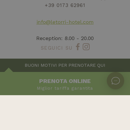
+39 0173 62961
info@letorri-hotel.com
Reception: 8.00 - 20.00
SEGUICI SU
BUONI MOTIVI PER
PRENOTARE QUI
PRENOTA
ONLINE
Miglior tariffa garantita